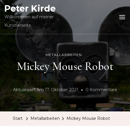
Peter Kirde
Willkommen auf meiner
Künstlerseite
METALLARBEITEN
Mickey Mouse Robot
Zu
Aktualisiert Am
17. Oktober 2021
0 Kommentare
Micke
Mous
Robot
Start
Metallarbeiten
Mickey Mouse Robot