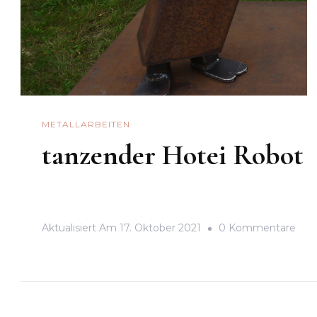
METALLARBEITEN
tanzender Hotei Robot
Zu
Aktualisiert Am
17. Oktober 2021
0 Kommentare
Tan
Hot
Rob