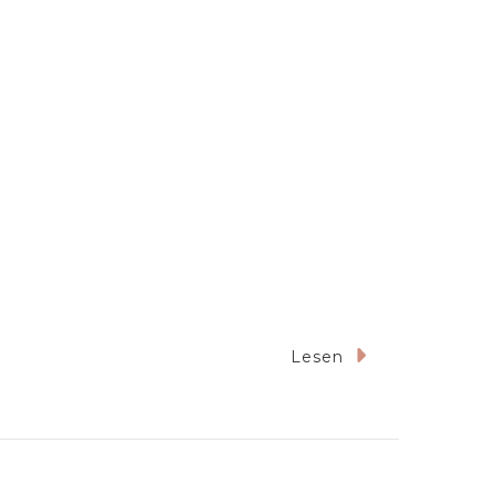
Lesen
zender
ei
ot