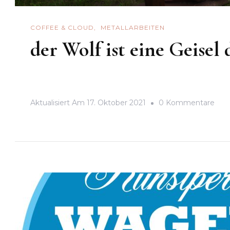
COFFEE & CLOUD
METALLARBEITEN
der Wolf ist eine Geisel 
Zu
Aktualisiert Am
17. Oktober 2021
0 Kommentare
Der
Wol
Ist
Eine
Geis
Der
Zeit