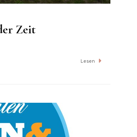
der Zeit
Lesen
f
el